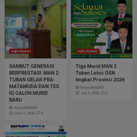
m@n2tuban
m@n2tuban
SAMBUT GENERASI
Tiga Murid MAN 2
BERPRESTASI: MAN 2
Tuban Lolos OSN
TUBAN GELAR PRA-
tingkat Provinsi 2026
MATAMUDA DAN TES
HumasMANDATU
IQ CALON MURID
0
July 5, 2026
BARU
HumasMANDATU
0
July 11, 2026