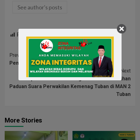
See author's posts
Post Views:
520
Previous
Penulis Puisi Terbaik milik MAN 2
Next
Kepala Kantor Kemenag Tuban Hadiri Latihan
Paduan Suara Perwakilan Kemenag Tuban di MAN 2
Tuban
More Stories