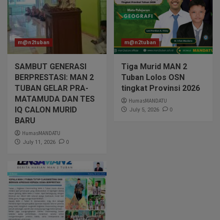
m@n2tuban
m@n2tuban
SAMBUT GENERASI
Tiga Murid MAN 2
BERPRESTASI: MAN 2
Tuban Lolos OSN
TUBAN GELAR PRA-
tingkat Provinsi 2026
MATAMUDA DAN TES
HumasMANDATU
IQ CALON MURID
0
July 5, 2026
BARU
HumasMANDATU
0
July 11, 2026