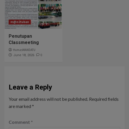
m@n2tuban
Penutupan
Classmeeting
HumasMANDATU
0
June 18, 2026
Leave a Reply
Your email address will not be published.
Required fields
are marked
*
Comment
*