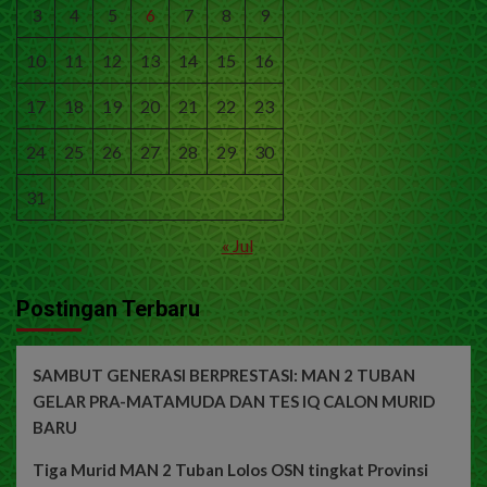
3
4
5
6
7
8
9
10
11
12
13
14
15
16
17
18
19
20
21
22
23
24
25
26
27
28
29
30
31
« Jul
Postingan Terbaru
SAMBUT GENERASI BERPRESTASI: MAN 2 TUBAN
GELAR PRA-MATAMUDA DAN TES IQ CALON MURID
BARU
Tiga Murid MAN 2 Tuban Lolos OSN tingkat Provinsi