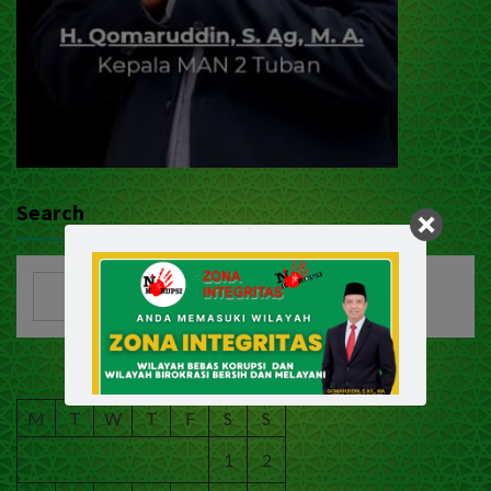
Search
August 2026
M
T
W
T
F
S
S
1
2