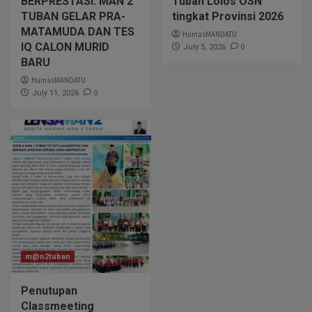
BERPRESTASI: MAN 2
Tuban Lolos OSN
TUBAN GELAR PRA-
tingkat Provinsi 2026
MATAMUDA DAN TES
HumasMANDATU
IQ CALON MURID
0
July 5, 2026
BARU
HumasMANDATU
0
July 11, 2026
m@n2tuban
Penutupan
Classmeeting