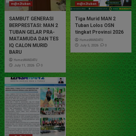
m@n2tuban
m@n2tuban
SAMBUT GENERASI
Tiga Murid MAN 2
BERPRESTASI: MAN 2
Tuban Lolos OSN
TUBAN GELAR PRA-
tingkat Provinsi 2026
MATAMUDA DAN TES
HumasMANDATU
IQ CALON MURID
0
July 5, 2026
BARU
HumasMANDATU
0
July 11, 2026