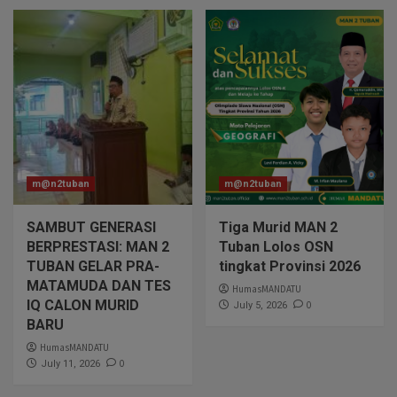
m@n2tuban
m@n2tuban
SAMBUT GENERASI
Tiga Murid MAN 2
BERPRESTASI: MAN 2
Tuban Lolos OSN
TUBAN GELAR PRA-
tingkat Provinsi 2026
MATAMUDA DAN TES
HumasMANDATU
IQ CALON MURID
0
July 5, 2026
BARU
HumasMANDATU
0
July 11, 2026