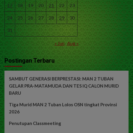
17
18
19
20
21
22
23
24
25
26
27
28
29
30
31
« Jun
Aug »
Postingan Terbaru
SAMBUT GENERASI BERPRESTASI: MAN 2 TUBAN
GELAR PRA-MATAMUDA DAN TES IQ CALON MURID
BARU
Tiga Murid MAN 2 Tuban Lolos OSN tingkat Provinsi
2026
Penutupan Classmeeting