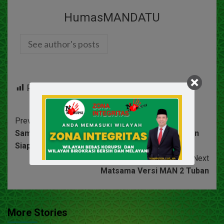
HumasMANDATU
See author's posts
Post Views:
535
Previous
Sambut Tahun Pelajaran 2023/2024 MAN 2 Tuban
Siapkan Program-Program Unggulan Terbaru.
Next
Matsama Versi MAN 2 Tuban
More Stories