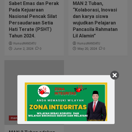
Sabet Emas dan Perak
MAN 2 Tuban,
Pada Kejuaraan
“Kolaborasi, Inovasi
Nasional Pencak Silat
dan karya siswa
Persaudaraan Setia
wujudkan Pelajaran
Hati Terate (PSHT)
Pancasila Rahmatan
Tahun 2024.
Lil Alamin”
HumasMANDATU
HumasMANDATU
0
0
June 2, 2024
May 20, 2024
man2tuban