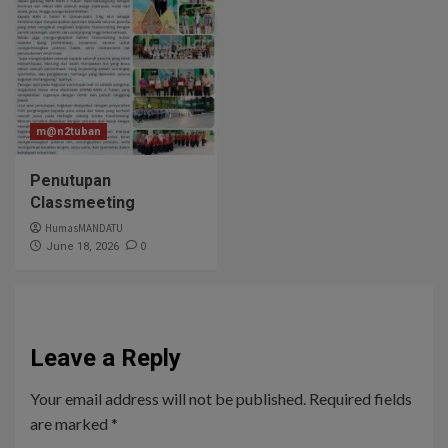
m@n2tuban
Penutupan
Classmeeting
HumasMANDATU
0
June 18, 2026
Leave a Reply
Your email address will not be published.
Required fields
are marked
*