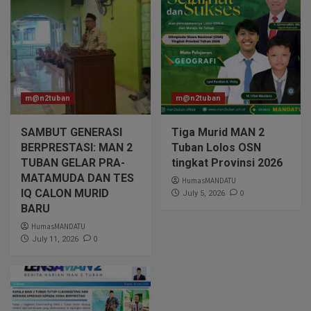
m@n2tuban
m@n2tuban
SAMBUT GENERASI
Tiga Murid MAN 2
BERPRESTASI: MAN 2
Tuban Lolos OSN
TUBAN GELAR PRA-
tingkat Provinsi 2026
MATAMUDA DAN TES
HumasMANDATU
IQ CALON MURID
0
July 5, 2026
BARU
HumasMANDATU
0
July 11, 2026