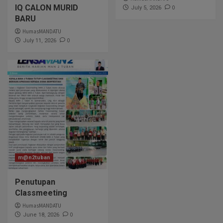
IQ CALON MURID
0
July 5, 2026
BARU
HumasMANDATU
0
July 11, 2026
m@n2tuban
Penutupan
Classmeeting
HumasMANDATU
0
June 18, 2026