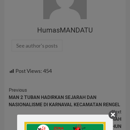
HumasMANDATU
See author's posts
Post Views:
454
Previous
MAN 2 TUBAN HADIRKAN SEJARAH DAN
NASIONALISME DI KARNAVAL KECAMATAN RENGEL
Next
MAN 2 TUBAN MENJADI TUAN RUMAH
PENYUSUNAN RKBMN UNTUK RKA/KL TAHUN